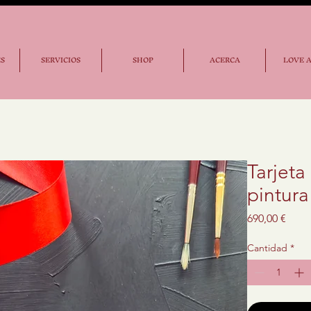
ES
SERVICIOS
SHOP
ACERCA
LOVE 
Tarjeta
pintura
Prec
690,00 €
Cantidad
*