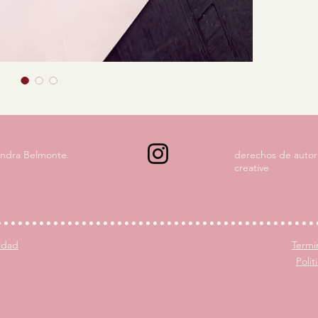
andra Belmonte.
derechos de autor
creative
cidad
Termi
Poli