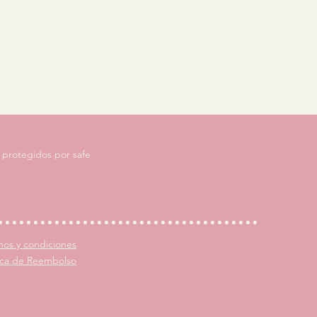
 protegidos por safe
nos y condiciones
tica de Reembolso