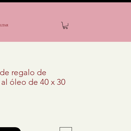
ALTAR
 de regalo de
 al óleo de 40 x 30
io