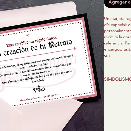
Agregar al
Una tarjeta re
día especial: 
personalmente
recibirá la obr
referencia. Pa
encargos, visit
cm
Pintura al óleo
de IVA)
SIMBOLISM
La obra incluy
Este es un ret
historia simból
actual de la v
embalaje cuida
lo que lo inspi
exclusiva de 
fuerza y esper
puedan record