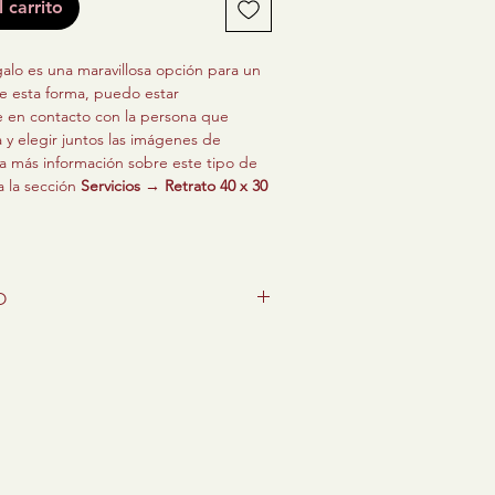
 carrito
galo es una maravillosa opción para un
de esta forma, puedo estar
 en contacto con la persona que
a y elegir juntos las imágenes de
ra más información sobre este tipo de
a la sección
Servicios → Retrato 40 x 30
 de 55 x 46 pulgadas. (Incluye el 10%
O
e un certificado de autenticidad con la
rato creado para representar la etapa
ica que hay detrás de la pieza, un
ida de un ser querido, para rodearlo de
do listo para regalo y una tarjeta
ra y crear un espacio que lo llene de
Brand Ambassador.
anza, para que él y sus seres queridos
arlo por siempre.